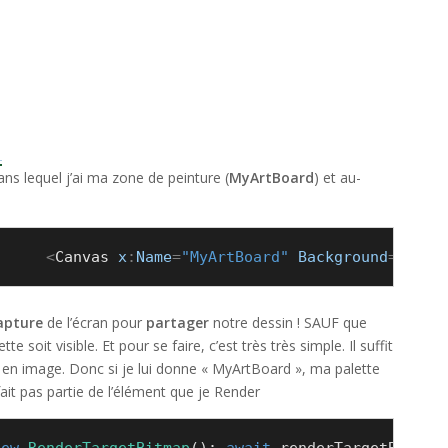
ans lequel j’ai ma zone de peinture (
MyArtBoard
) et au-
<
Canvas
 x
:
Name
=
"MyArtBoard"
 Background
=
"Whit
apture
de l’écran pour
partager
notre dessin ! SAUF que
 soit visible. Et pour se faire, c’est très très simple. Il suffit
r en image. Donc si je lui donne « MyArtBoard », ma palette
fait pas partie de l’élément que je Render