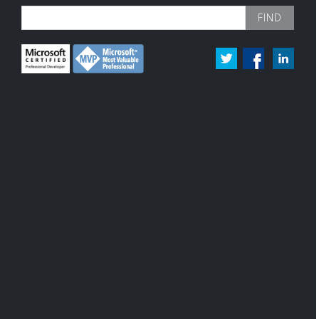
Search
for: