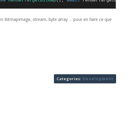
new
RenderTargetBitmap
(); 
await
 renderTargetBitmap
en BitmapImage, stream, byte array … pour en faire ce que
Categories:
Development