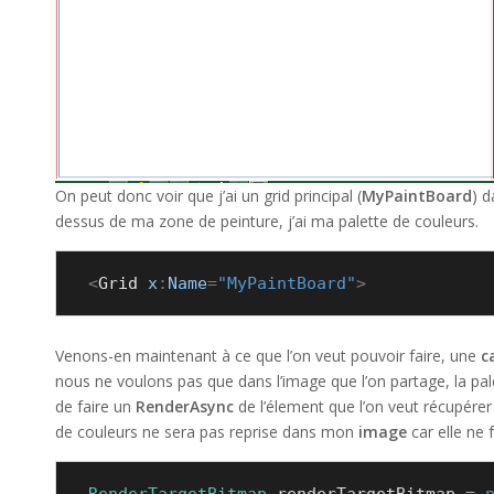
On peut donc voir que j’ai un grid principal (
MyPaintBoard
) d
dessus de ma zone de peinture, j’ai ma palette de couleurs.
<
Grid
 x
:
Name
=
"MyPaintBoard"
>
Venons-en maintenant à ce que l’on veut pouvoir faire, une
c
nous ne voulons pas que dans l’image que l’on partage, la palette
de faire un
RenderAsync
de l’élement que l’on veut récupére
de couleurs ne sera pas reprise dans mon
image
car elle ne 