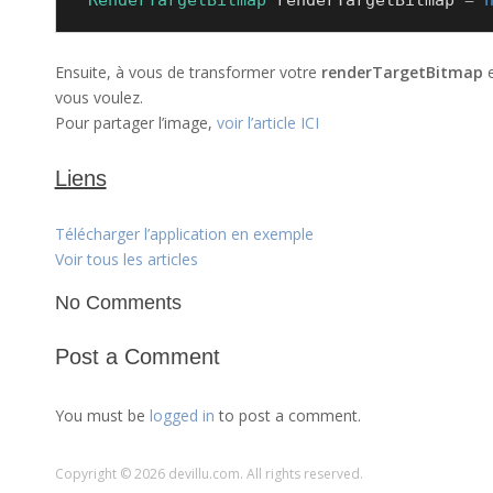
RenderTargetBitmap
 renderTargetBitmap 
=
Ensuite, à vous de transformer votre
renderTargetBitmap
vous voulez.
Pour partager l’image,
voir l’article ICI
Liens
Télécharger l’application en exemple
Voir tous les articles
No Comments
Post a Comment
You must be
logged in
to post a comment.
Copyright © 2026 devillu.com. All rights reserved.