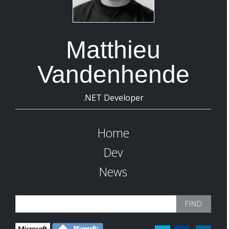
Matthieu
Vandenhende
.NET Developer
Home
Dev
News
Search
for: