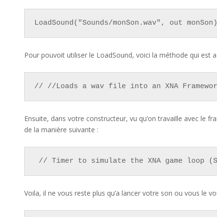
LoadSound("Sounds/monSon.wav", out monSon
Pour pouvoit utiliser le LoadSound, voici la méthode qui est a
// //Loads a wav file into an XNA Framewo
Ensuite, dans votre constructeur, vu qu’on travaille avec le fr
de la manière suivante :
 // Timer to simulate the XNA game loop (
Voila, il ne vous reste plus qu’a lancer votre son ou vous le v