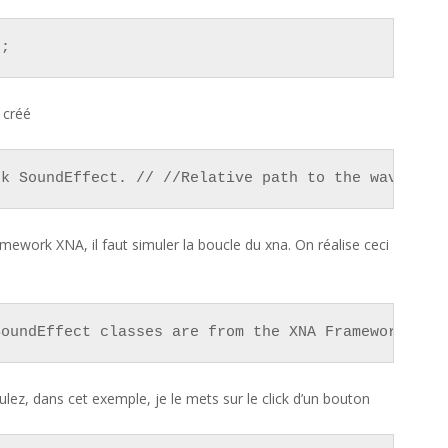
);
 créé
rk SoundEffect. // //Relative path to the wav file
amework XNA, il faut simuler la boucle du xna. On réalise ceci
SoundEffect classes are from the XNA Framework) Di
oulez, dans cet exemple, je le mets sur le click d’un bouton