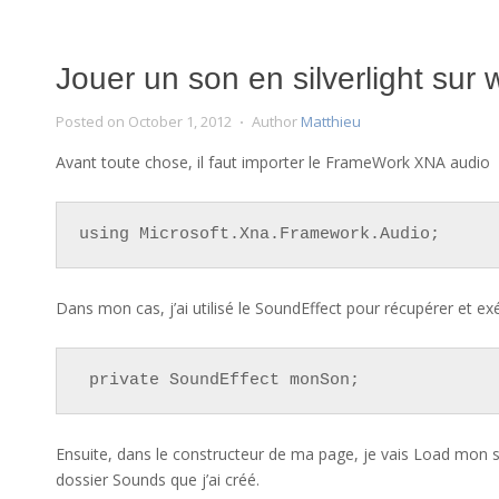
Jouer un son en silverlight su
Posted on
October 1, 2012
Author
Matthieu
Avant toute chose, il faut importer le FrameWork XNA audio
using Microsoft.Xna.Framework.Audio;
Dans mon cas, j’ai utilisé le SoundEffect pour récupérer et e
 private SoundEffect monSon;
Ensuite, dans le constructeur de ma page, je vais Load mon s
dossier Sounds que j’ai créé.